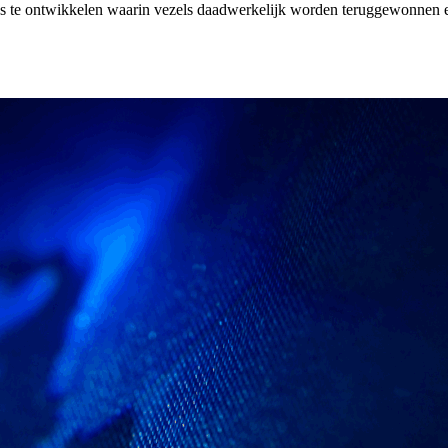
te ontwikkelen waarin vezels daadwerkelijk worden teruggewonnen en o