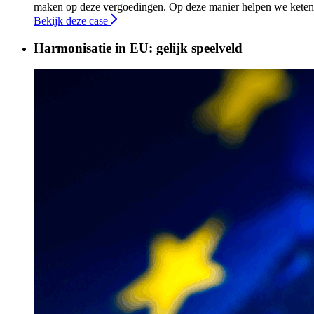
maken op deze vergoedingen. Op deze manier helpen we ketens 
Bekijk deze case
Harmonisatie in EU: gelijk speelveld