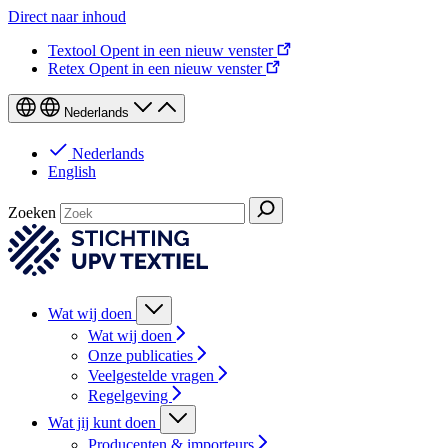
Direct naar inhoud
Textool
Opent in een nieuw venster
Retex
Opent in een nieuw venster
Nederlands
Nederlands
English
Zoeken
Wat wij doen
Wat wij doen
Onze publicaties
Veelgestelde vragen
Regelgeving
Wat jij kunt doen
Producenten & importeurs