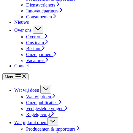
Dienstverleners
Innovatiepartners
Consumenten
Nieuws
Over ons
Over ons
Ons team
Bestuur
Onze partners
Vacatures
Contact
Menu
Wat wij doen
Wat wij doen
Onze publicaties
Veelgestelde vragen
Regelgeving
Wat jij kunt doen
Producenten & importeurs