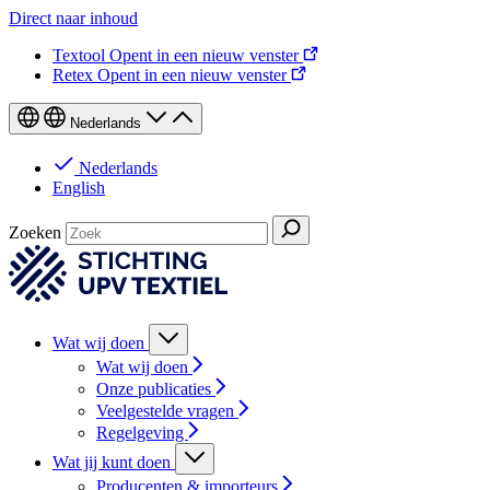
Direct naar inhoud
Textool
Opent in een nieuw venster
Retex
Opent in een nieuw venster
Nederlands
Nederlands
English
Zoeken
Wat wij doen
Wat wij doen
Onze publicaties
Veelgestelde vragen
Regelgeving
Wat jij kunt doen
Producenten & importeurs