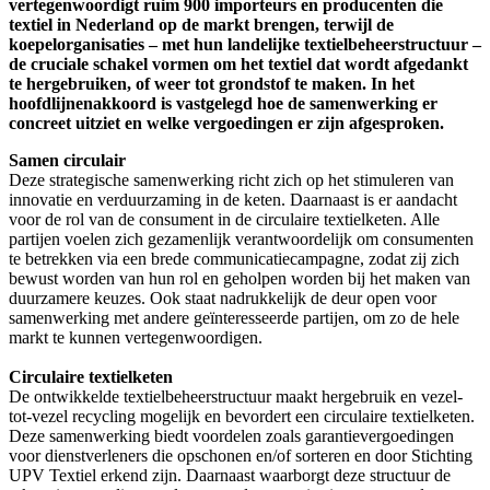
vertegenwoordigt ruim 900 importeurs en producenten die
textiel in Nederland op de markt brengen, terwijl de
koepelorganisaties – met hun landelijke textielbeheerstructuur –
de cruciale schakel vormen om het textiel dat wordt afgedankt
te hergebruiken, of weer tot grondstof te maken. In het
hoofdlijnenakkoord is vastgelegd hoe de samenwerking er
concreet uitziet en welke vergoedingen er zijn afgesproken.
Samen circulair
Deze strategische samenwerking richt zich op het stimuleren van
innovatie en verduurzaming in de keten. Daarnaast is er aandacht
voor de rol van de consument in de circulaire textielketen. Alle
partijen voelen zich gezamenlijk verantwoordelijk om consumenten
te betrekken via een brede communicatiecampagne, zodat zij zich
bewust worden van hun rol en geholpen worden bij het maken van
duurzamere keuzes. Ook staat nadrukkelijk de deur open voor
samenwerking met andere geïnteresseerde partijen, om zo de hele
markt te kunnen vertegenwoordigen.
Circulaire textielketen
De ontwikkelde textielbeheerstructuur maakt hergebruik en vezel-
tot-vezel recycling mogelijk en bevordert een circulaire textielketen.
Deze samenwerking biedt voordelen zoals garantievergoedingen
voor dienstverleners die opschonen en/of sorteren en door Stichting
UPV Textiel erkend zijn. Daarnaast waarborgt deze structuur de