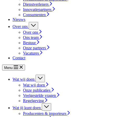
Dienstverleners
Innovatiepartners
Consumenten
Nieuws
Over ons
Over ons
Ons team
Bestuur
Onze partners
Vacatures
Contact
Menu
Wat wij doen
Wat wij doen
Onze publicaties
Veelgestelde vragen
Regelgeving
Wat jij kunt doen
Producenten & importeurs